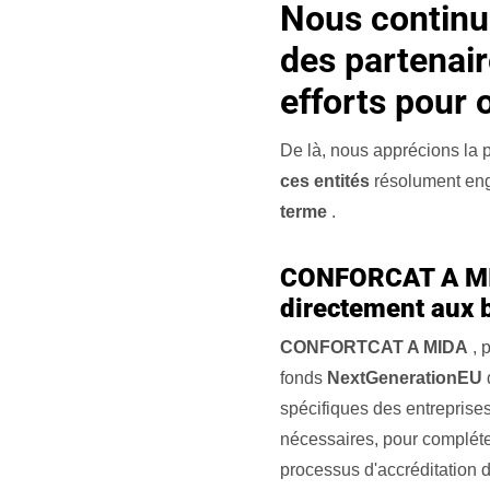
Nous continuo
des partenair
efforts pour 
De là, nous apprécions la p
ces entités
résolument en
terme
.
CONFORCAT A MI
directement aux 
CONFORTCAT A MIDA
, 
fonds
NextGenerationEU
d
spécifiques des entreprise
nécessaires, pour compléter
processus d'accréditation