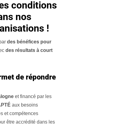
les conditions
dans nos
anisations !
 par
des bénéfices pour
vec
des résultats à court
rmet de répondre
alogne
et financé par les
APTÉ
aux besoins
ces et compétences
ur être accrédité dans les