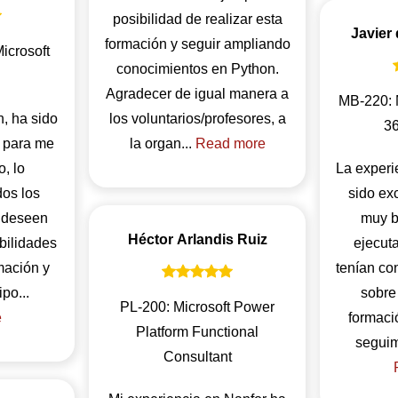
posibilidad de realizar esta
Javier
formación y seguir ampliando
icrosoft
conocimientos en Python.
Agradecer de igual manera a
MB-220: 
, ha sido
los voluntarios/profesores, a
36
l para me
la organ...
Read more
o, lo
La experi
os los
sido ex
e deseen
muy b
Héctor Arlandis Ruiz
ibilidades
ejecut
mación y
tenían co
trabajar en equipo...
sobre 
PL-200: Microsoft Power
e
formació
Platform Functional
Consultant