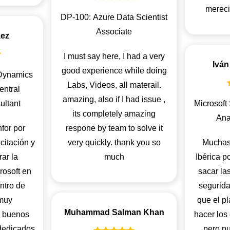
mereci
DP-100: Azure Data Scientist
Associate
áez
I must say here, I had a very
Iván
good experience while doing
 Dynamics
Labs, Videos, all materail.
entral
amazing, also if I had issue ,
ultant
Microsoft
its completely amazing
Ana
for por
respone by team to solve it
citación y
very quickly. thank you so
Muchas 
ar la
much
Ibérica p
rosoft en
sacar las
ntro de
segurida
 muy
que el p
Muhammad Salman Khan
 buenos
hacer los
dedicados
pero p