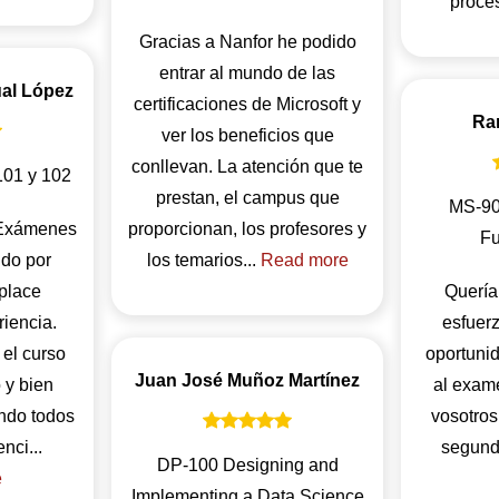
proces
Gracias a Nanfor he podido
entrar al mundo de las
al López
certificaciones de Microsoft y
Ra
ver los beneficios que
conllevan. La atención que te
01 y 102
prestan, el campus que
MS-900
 Exámenes
proporcionan, los profesores y
Fu
ido por
los temarios...
Read more
place
Quería
riencia.
esfuer
 el curso
oportuni
Juan José Muñoz Martínez
 y bien
al exam
endo todos
vosotros
los aspectos esenci...
segunda
DP-100 Designing and
e
Implementing a Data Science