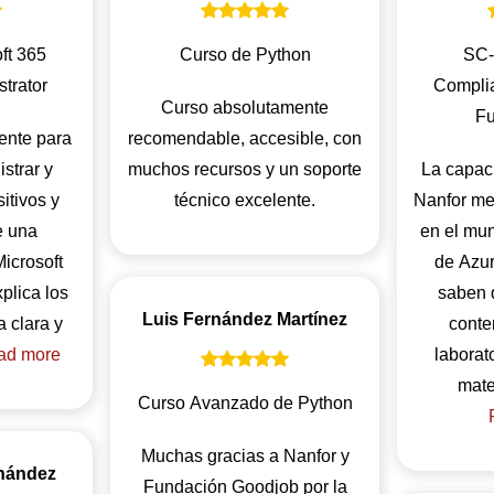
ft 365
Curso de Python
SC-
trator
Complia
Curso absolutamente
Fu
ente para
recomendable, accesible, con
strar y
muchos recursos y un soporte
La capaci
itivos y
técnico excelente.
Nanfor me
e una
en el mu
icrosoft
de Azur
xplica los
saben 
Luis Fernández Martínez
 clara y
conte
ad more
laborat
Curso Avanzado de Python
Muchas gracias a Nanfor y
nández
Fundación Goodjob por la