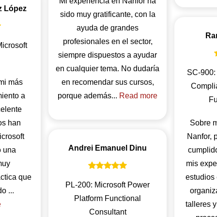
Mi experiencia en Nanfor ha
z López
sido muy gratificante, con la
ayuda de grandes
Ra
profesionales en el sector,
icrosoft
siempre dispuestos a ayudar
en cualquier tema. No dudaría
SC-900: 
 mi más
en recomendar sus cursos,
Complia
iento a
porque además...
Read more
Fu
celente
os han
Sobre m
crosoft
Nanfor, 
Andrei Emanuel Dinu
o una
cumplido
muy
mis expec
ctica que
estudios
PL-200: Microsoft Power
nos ha permitido ...
organiz
Platform Functional
e
talleres 
Consultant