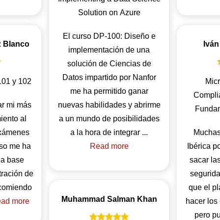
Solution on Azure
El curso DP-100: Diseño e
z Blanco
Iván
implementación de una
solución de Ciencias de
Datos impartido por Nanfor
01 y 102
Micr
me ha permitido ganar
Complia
ar mi más
nuevas habilidades y abrirme
Fundam
iento al
a un mundo de posibilidades
Exámenes
a la hora de integrar ...
Muchas 
rso me ha
Read more
Ibérica p
na base
sacar las
tración de
segurida
ecomiendo
que el p
Muhammad Salman Khan
ad more
hacer los
pero p