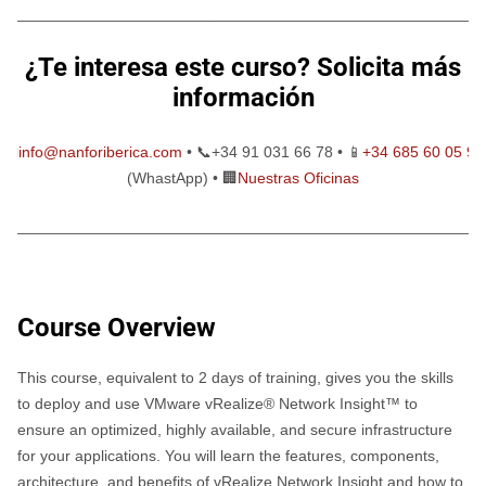
________________________________________________________
¿Te interesa este curso? Solicita más
información
📧info@nanforiberica.com
• 📞+34 91 031 66 78 • 📱
+34 685 60 05 91
(WhastApp) • 🏢
Nuestras Oficinas
________________________________________________________
Course Overview
This course, equivalent to 2 days of training, gives you the skills
to deploy and use VMware vRealize® Network Insight™ to
ensure an optimized, highly available, and secure infrastructure
for your applications. You will learn the features, components,
architecture, and benefits of vRealize Network Insight and how to