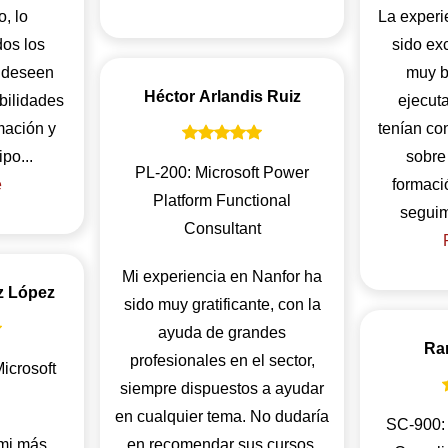
o, lo
La experi
os los
sido ex
e deseen
muy b
Héctor Arlandis Ruiz
ibilidades
ejecut
mación y
tenían co
trabajar en equipo...
sobre 
PL-200: Microsoft Power
e
formació
Platform Functional
Consultant
Mi experiencia en Nanfor ha
z López
sido muy gratificante, con la
ayuda de grandes
Ra
profesionales en el sector,
icrosoft
siempre dispuestos a ayudar
en cualquier tema. No dudaría
SC-900: 
 mi más
en recomendar sus cursos,