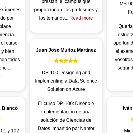
prestan, el campus que
MS-900
 Exámenes
proporcionan, los profesores y
Fu
ido por
los temarios...
Read more
place
Quería
riencia.
esfuer
 el curso
oportuni
Juan José Muñoz Martínez
 y bien
al exam
endo todos
vosotros
los aspectos esenci...
segunda
DP-100 Designing and
e
Implementing a Data Science
Solution on Azure
El curso DP-100: Diseño e
z Blanco
Iván
implementación de una
solución de Ciencias de
Datos impartido por Nanfor
01 y 102
Micr