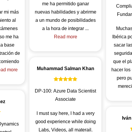
me ha permitido ganar
Complia
ar mi más
nuevas habilidades y abrirme
Fundam
iento al
a un mundo de posibilidades
Exámenes
a la hora de integrar ...
Muchas 
rso me ha
Read more
Ibérica p
na base
sacar las
tración de
segurida
ecomiendo
que el p
Muhammad Salman Khan
ad more
hacer los
pero p
mereci
DP-100: Azure Data Scientist
Associate
áez
I must say here, I had a very
Iván
good experience while doing
 Dynamics
Labs, Videos, all materail.