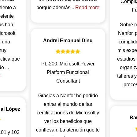
Complia
iento a
porque además...
Read more
Fu
celente
os han
Sobre m
crosoft
Nanfor, 
Andrei Emanuel Dinu
o una
cumplido
muy
mis expec
ctica que
estudios
PL-200: Microsoft Power
nos ha permitido ...
organiz
Platform Functional
e
talleres 
Consultant
proces
Gracias a Nanfor he podido
entrar al mundo de las
al López
certificaciones de Microsoft y
Ra
ver los beneficios que
conllevan. La atención que te
01 y 102