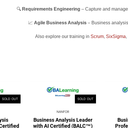
🔍
Requirements Engineering
– Capture and manage 
📈
Agile Business Analysis
– Business analysis
Also explore our training in
Scrum
,
SixSigma
,
SOLD OUT
SOLD OUT
NANFOR
ysis
Business Analysis Leader
Busi
Certified
with AI Certified (BALC™)
Profe