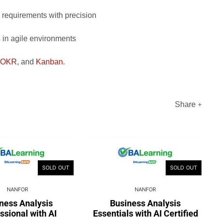
requirements with precision
 in agile environments
OKR
, and
Kanban
.
Share
SOLD OUT
SOLD OUT
NANFOR
NANFOR
ness Analysis
Business Analysis
ssional with AI
Essentials with AI Certified