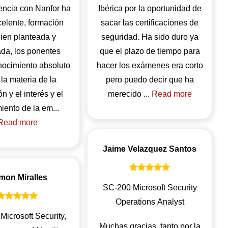
encia con Nanfor ha
Ibérica por la oportunidad de
celente, formación
sacar las certificaciones de
ien planteada y
seguridad. Ha sido duro ya
ada, los ponentes
que el plazo de tiempo para
nocimiento absoluto
hacer los exámenes era corto
la materia de la
pero puedo decir que ha
n y el interés y el
merecido ...
Read more
seguimiento de la em...
Read more
Jaime Velazquez Santos
mon Miralles
SC-200 Microsoft Security
Operations Analyst
Microsoft Security,
Muchas gracias, tanto por la