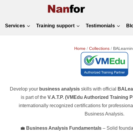
Services
Training support
Testimonials
Bl
Home
/
Collections
/
BALearnin
Develop your
business analysis
skills with official
BALea
is part of the
V.A.T.P. (VMEdu Authorized Training P
internationally recognized certifications for profession
Business Analysis.
💼
Business Analysis Fundamentals
– Solid founda