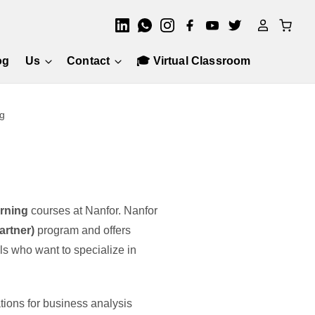
og
Us
Contact
🎓 Virtual Classroom
g
rning
courses at Nanfor. Nanfor
artner)
program and offers
als who want to specialize in
tions for business analysis