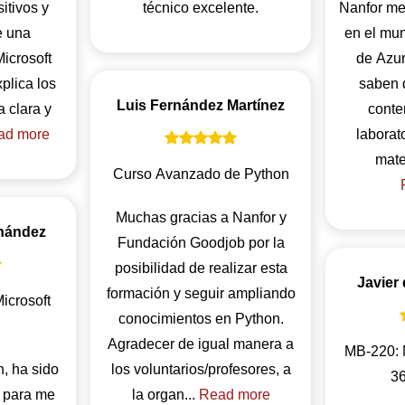
itivos y
técnico excelente.
Nanfor me
e una
en el mu
icrosoft
de Azur
xplica los
saben 
Luis Fernández Martínez
 clara y
conte
ad more
laborat
Curso Avanzado de Python
Muchas gracias a Nanfor y
nández
Fundación Goodjob por la
posibilidad de realizar esta
Javier
formación y seguir ampliando
icrosoft
conocimientos en Python.
Agradecer de igual manera a
MB-220: 
, ha sido
los voluntarios/profesores, a
36
l para me
la organ...
Read more