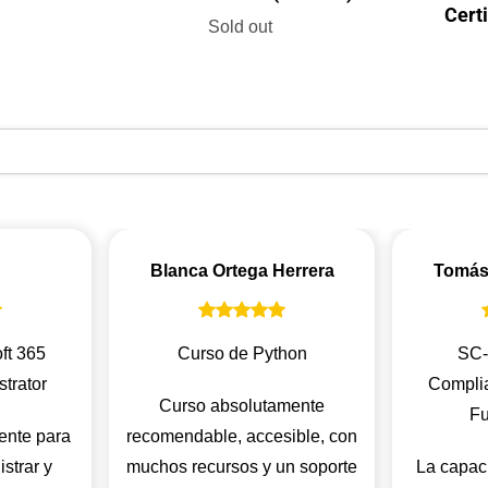
Cert
Sold out
Blanca Ortega Herrera
Tomás
ft 365
Curso de Python
SC-
trator
Complia
Curso absolutamente
Fu
ente para
recomendable, accesible, con
strar y
muchos recursos y un soporte
La capaci